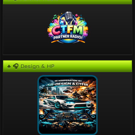
♣ 🎧 Design & HP