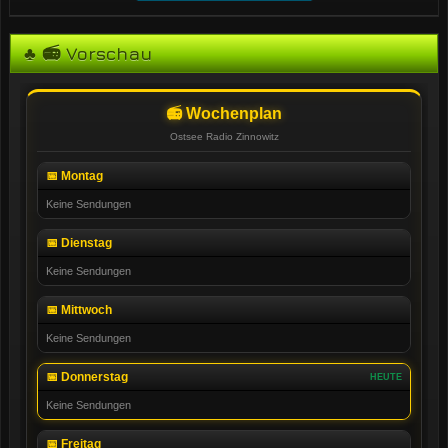
♣ 📻 Vorschau