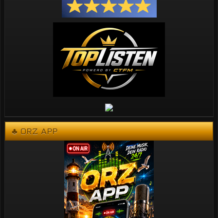
♣ ORZ APP