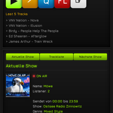
▶
☞
Q
FL
Last 5 Tracks
> VNV Nation - Nova
> VNV Nation - Illusion
> Birdy - People Help The People
> Ed Sheeran - Afterglow
> James Arthur - Train Wreck
Aktuelle Show
Trackliste
Nächste Show
Aktuelle Show
ON AIR
Name:
Möwe
Listener:
2
Sendet von
00:00
bis
23:59
Show:
Ostsee Radio Zinnowitz
Genre:
Mixed Style