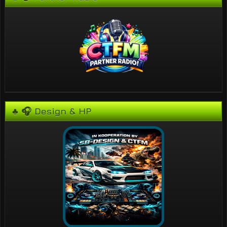
♣ 🎧 Design & HP