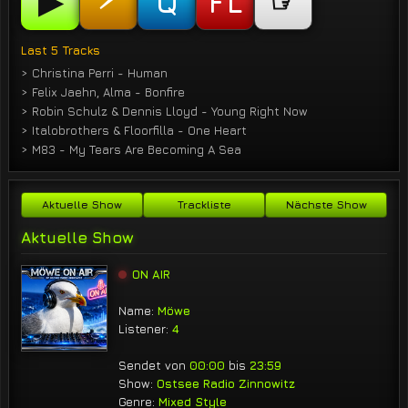
▶
☞
Q
FL
Last 5 Tracks
> Christina Perri - Human
> Felix Jaehn, Alma - Bonfire
> Robin Schulz & Dennis Lloyd - Young Right Now
> Italobrothers & Floorfilla - One Heart
> M83 - My Tears Are Becoming A Sea
Aktuelle Show
Trackliste
Nächste Show
Aktuelle Show
ON AIR
Name:
Möwe
Listener:
4
Sendet von
00:00
bis
23:59
Show:
Ostsee Radio Zinnowitz
Genre:
Mixed Style