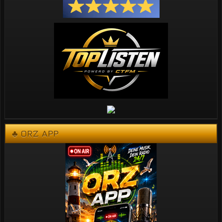
♣ ORZ APP