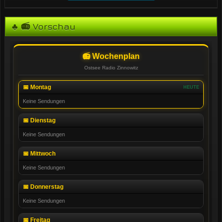
♣ 📻 Vorschau