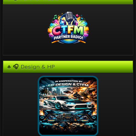
♣ 🎧 Design & HP