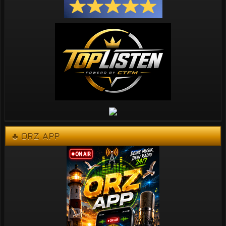
♣ ORZ APP