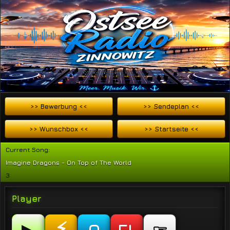
>> Bewerbung <<
>> Sendeplan <<
Ostsee Radio Zinnowitz
>> Wunschbox <<
>> Startseite <<
THE REAL MUSIC ON STATION
Current Song:
Imagine Dragons - On Top of The World
3
Player
⚡