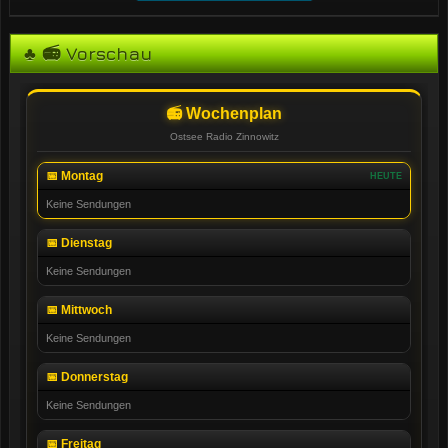
♣ 📻 Vorschau