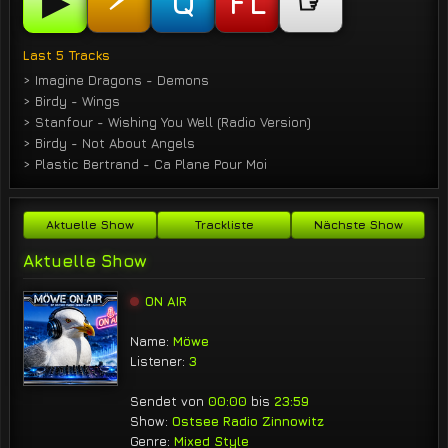
▶
☞
Q
FL
Last 5 Tracks
> Imagine Dragons - Demons
> Birdy - Wings
> Stanfour - Wishing You Well (Radio Version)
> Birdy - Not About Angels
> Plastic Bertrand - Ca Plane Pour Moi
Aktuelle Show
Trackliste
Nächste Show
Aktuelle Show
ON AIR
Name:
Möwe
Listener:
3
Sendet von
00:00
bis
23:59
Show:
Ostsee Radio Zinnowitz
Genre:
Mixed Style