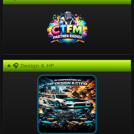
♣ 🎧 Design & HP