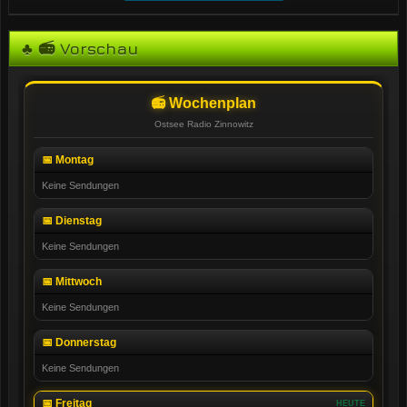
♣ 📻 Vorschau