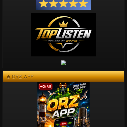
♣ ORZ APP