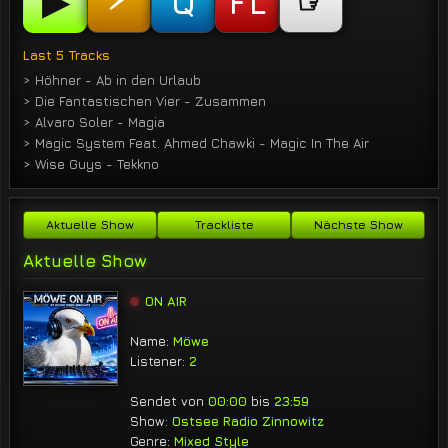
▶
☞
Q
FL
Last 5 Tracks
> Höhner - Ab in den Urlaub
> Die Fantastischen Vier - Zusammen
> Alvaro Soler - Magia
> Magic System Feat. Ahmed Chawki - Magic In The Air
> Wise Guys - Tekkno
Aktuelle Show
Trackliste
Nächste Show
Aktuelle Show
ON AIR
Name:
Möwe
Listener:
2
Sendet von
00:00
bis
23:59
Show:
Ostsee Radio Zinnowitz
Genre:
Mixed Style